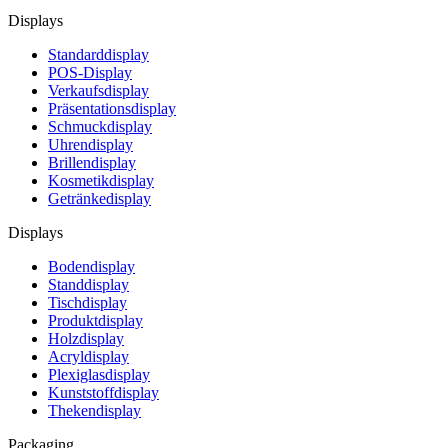
Displays
Standarddisplay
POS-Display
Verkaufsdisplay
Präsentationsdisplay
Schmuckdisplay
Uhrendisplay
Brillendisplay
Kosmetikdisplay
Getränkedisplay
Displays
Bodendisplay
Standdisplay
Tischdisplay
Produktdisplay
Holzdisplay
Acryldisplay
Plexiglasdisplay
Kunststoffdisplay
Thekendisplay
Packaging