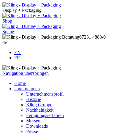
Display + Packaging
Shop
Suche
Beratung
07231 4888-0
de
EN
FR
Navigation überspringen
Home
Unternehmen
Unternehmensprofil
Historie
Kling Gruppe
Nachhaltigkeit
Fertigungsverfahren
Messen
Downloads
Presse