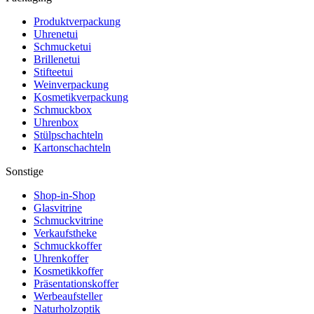
Produktverpackung
Uhrenetui
Schmucketui
Brillenetui
Stifteetui
Weinverpackung
Kosmetikverpackung
Schmuckbox
Uhrenbox
Stülpschachteln
Kartonschachteln
Sonstige
Shop-in-Shop
Glasvitrine
Schmuckvitrine
Verkaufstheke
Schmuckkoffer
Uhrenkoffer
Kosmetikkoffer
Präsentationskoffer
Werbeaufsteller
Naturholzoptik