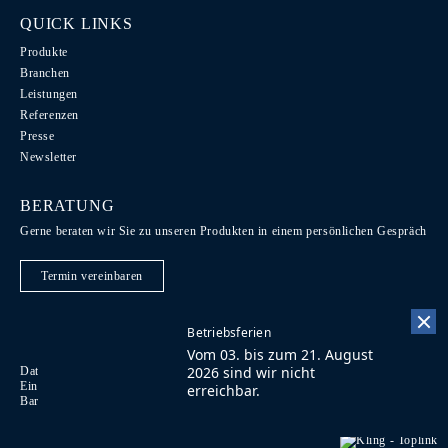
QUICK LINKS
Produkte
Branchen
Leistungen
Referenzen
Presse
Newsletter
BERATUNG
Gerne beraten wir Sie zu unseren Produkten in einem persönlichen Gespräch
Termin vereinbaren
Betriebsferien
Vom 03. bis zum 21. August
2026 sind wir nicht
Datenschutz / Recht / AGB
Code of Conduct
EN
Einkaufsbedingungen
Impressum
Kontakt
FR
erreichbar.
Barrierefreiheit