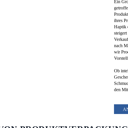
Ein Gro
getroff
Produkt
ihres P
Haptik 
steiger
Verkauf
nach Ma
wir Pro
Vorstel
Ob inte
Geschen
Schmuck
den Mit
A