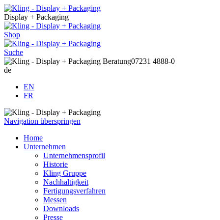
Display + Packaging
Shop
Suche
Beratung
07231 4888-0
de
EN
FR
Navigation überspringen
Home
Unternehmen
Unternehmensprofil
Historie
Kling Gruppe
Nachhaltigkeit
Fertigungsverfahren
Messen
Downloads
Presse