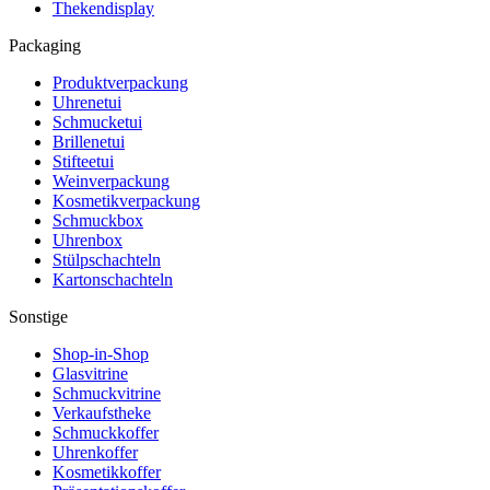
Thekendisplay
Packaging
Produktverpackung
Uhrenetui
Schmucketui
Brillenetui
Stifteetui
Weinverpackung
Kosmetikverpackung
Schmuckbox
Uhrenbox
Stülpschachteln
Kartonschachteln
Sonstige
Shop-in-Shop
Glasvitrine
Schmuckvitrine
Verkaufstheke
Schmuckkoffer
Uhrenkoffer
Kosmetikkoffer