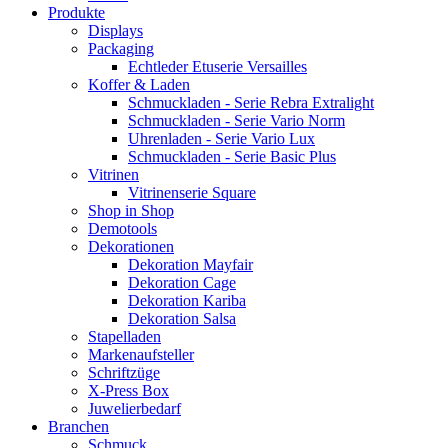
Produkte
Displays
Packaging
Echtleder Etuserie Versailles
Koffer & Laden
Schmuckladen - Serie Rebra Extralight
Schmuckladen - Serie Vario Norm
Uhrenladen - Serie Vario Lux
Schmuckladen - Serie Basic Plus
Vitrinen
Vitrinenserie Square
Shop in Shop
Demotools
Dekorationen
Dekoration Mayfair
Dekoration Cage
Dekoration Kariba
Dekoration Salsa
Stapelladen
Markenaufsteller
Schriftzüge
X-Press Box
Juwelierbedarf
Branchen
Schmuck