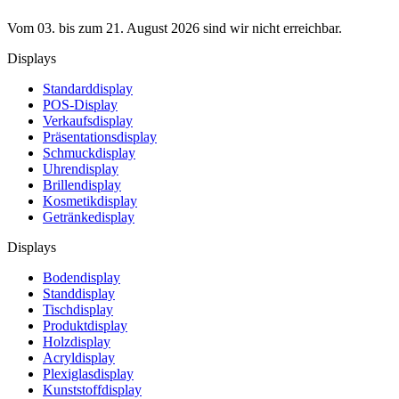
Vom 03. bis zum 21. August 2026 sind wir nicht erreichbar.
Displays
Standarddisplay
POS-Display
Verkaufsdisplay
Präsentationsdisplay
Schmuckdisplay
Uhrendisplay
Brillendisplay
Kosmetikdisplay
Getränkedisplay
Displays
Bodendisplay
Standdisplay
Tischdisplay
Produktdisplay
Holzdisplay
Acryldisplay
Plexiglasdisplay
Kunststoffdisplay