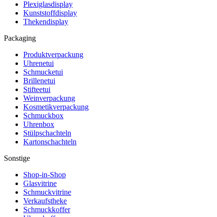
Plexiglasdisplay
Kunststoffdisplay
Thekendisplay
Packaging
Produktverpackung
Uhrenetui
Schmucketui
Brillenetui
Stifteetui
Weinverpackung
Kosmetikverpackung
Schmuckbox
Uhrenbox
Stülpschachteln
Kartonschachteln
Sonstige
Shop-in-Shop
Glasvitrine
Schmuckvitrine
Verkaufstheke
Schmuckkoffer