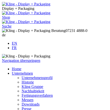
Display + Packaging
Shop
Suche
Beratung
07231 4888-0
de
EN
FR
Navigation überspringen
Home
Unternehmen
Unternehmensprofil
Historie
Kling Gruppe
Nachhaltigkeit
Fertigungsverfahren
Messen
Downloads
Presse