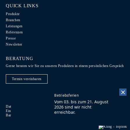
QUICK LINKS
Produkte
Branchen
Leistungen
Referenzen
Presse
Newsletter
BERATUNG
Gerne beraten wir Sie zu unseren Produkten in einem persönlichen Gespräch
Termin vereinbaren
Betriebsferien
Vom 03. bis zum 21. August
2026 sind wir nicht
Datenschutz / Recht / AGB
Code of Conduct
EN
Einkaufsbedingungen
Impressum
Kontakt
FR
erreichbar.
Barrierefreiheit