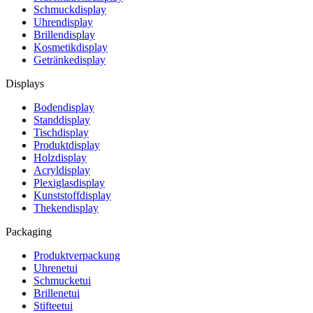
Schmuckdisplay
Uhrendisplay
Brillendisplay
Kosmetikdisplay
Getränkedisplay
Displays
Bodendisplay
Standdisplay
Tischdisplay
Produktdisplay
Holzdisplay
Acryldisplay
Plexiglasdisplay
Kunststoffdisplay
Thekendisplay
Packaging
Produktverpackung
Uhrenetui
Schmucketui
Brillenetui
Stifteetui