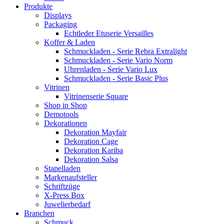
Produkte
Displays
Packaging
Echtleder Etuserie Versailles
Koffer & Laden
Schmuckladen - Serie Rebra Extralight
Schmuckladen - Serie Vario Norm
Uhrenladen - Serie Vario Lux
Schmuckladen - Serie Basic Plus
Vitrinen
Vitrinenserie Square
Shop in Shop
Demotools
Dekorationen
Dekoration Mayfair
Dekoration Cage
Dekoration Kariba
Dekoration Salsa
Stapelladen
Markenaufsteller
Schriftzüge
X-Press Box
Juwelierbedarf
Branchen
Schmuck