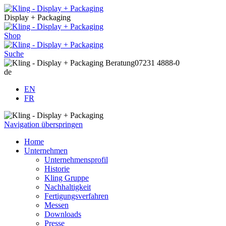
Display + Packaging
Shop
Suche
Beratung
07231 4888-0
de
EN
FR
Navigation überspringen
Home
Unternehmen
Unternehmensprofil
Historie
Kling Gruppe
Nachhaltigkeit
Fertigungsverfahren
Messen
Downloads
Presse