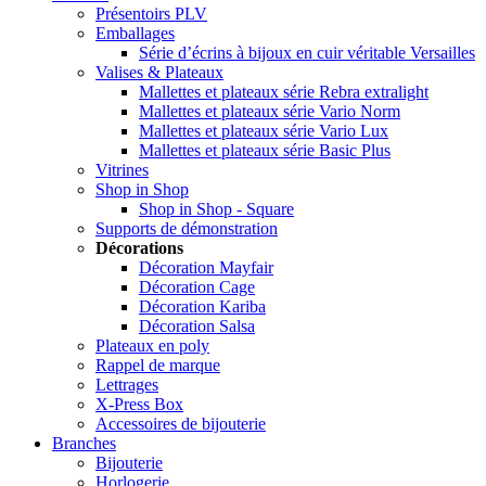
Présentoirs PLV
Emballages
Série d’écrins à bijoux en cuir véritable Versailles
Valises & Plateaux
Mallettes et plateaux série Rebra extralight
Mallettes et plateaux série Vario Norm
Mallettes et plateaux série Vario Lux
Mallettes et plateaux série Basic Plus
Vitrines
Shop in Shop
Shop in Shop - Square
Supports de démonstration
Décorations
Décoration Mayfair
Décoration Cage
Décoration Kariba
Décoration Salsa
Plateaux en poly
Rappel de marque
Lettrages
X-Press Box
Accessoires de bijouterie
Branches
Bijouterie
Horlogerie