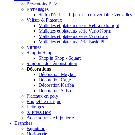
Présentoirs PLV
Emballages
Série d’écrins à bijoux en cuir véritable Versailles
Valises & Plateaux
Mallettes et plateaux série Rebra extralight
Mallettes et plateaux série Vario Norm
Mallettes et plateaux série Vario Lux
Mallettes et plateaux série Basic Plus
Vitrines
Shop in Shop
Shop in Shop - Square
Supports de démonstration
Décorations
Décoration Mayfair
Décoration Cage
Décoration Kariba
Décoration Salsa
Plateaux en poly
Rappel de marque
Lettrages
X-Press Box
Accessoires de bijouterie
Branches
Bijouterie
Horlogerie