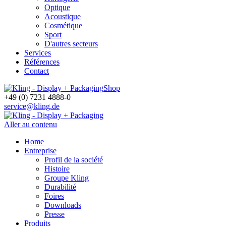
Optique
Acoustique
Cosmétique
Sport
D'autres secteurs
Services
Références
Contact
Shop
+49 (0) 7231 4888-0
service@kling.de
Aller au contenu
Home
Entreprise
Profil de la société
Histoire
Groupe Kling
Durabilité
Foires
Downloads
Presse
Produits