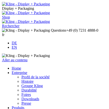
Display + Packaging
Shop
Rechercher
Questions
+49 (0) 7231 4888-0
fr
DE
EN
Aller au contenu
Home
Entreprise
Profil de la société
Histoire
Groupe Kling
Durabilité
Foires
Downloads
Presse
Produits