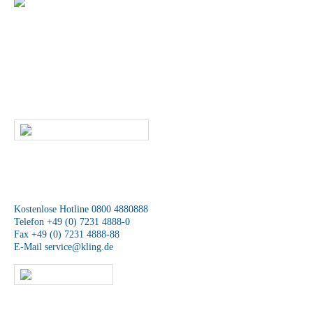
+49 (0) 7231 4888-0
Sie haben Fragen zu unseren Produkten und
Leistungen?
Dann rufen Sie uns an oder kontaktieren uns per E-Mail. Ein
Mitarbeiter unseres Service-Teams wird sich schnellstmöglich mit Ihnen
in Verbindung setzen.
SCHREIBEN SIE UNS
Wir sind für Sie da
Kostenlose Hotline 0800 4880888
Telefon +49 (0) 7231 4888-0
Fax +49 (0) 7231 4888-88
E-Mail
service@kling.de
KLING-SHOP