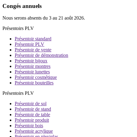
Congés annuels
Nous serons absents du 3 au 21 août 2026.
Présentoirs PLV
Présentoir standard
Présentoir PLV
Présentoir de vente
Présentoir de démonstration
Présentoir bijoux
Présentoir montres
Présentoir lunettes
Présentoir cosmétique
Présentoir bouteilles
Présentoirs PLV
Présentoir de sol
Présentoir de stand
Présentoir de table
Présentoir produit
Présentoir bois
Présentoir acrylique
Présentoir en plexiglas