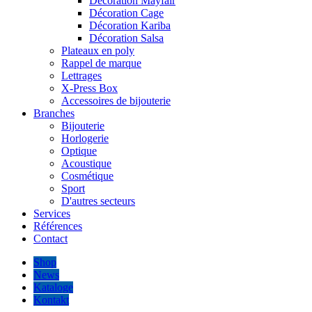
Décoration Mayfair
Décoration Cage
Décoration Kariba
Décoration Salsa
Plateaux en poly
Rappel de marque
Lettrages
X-Press Box
Accessoires de bijouterie
Branches
Bijouterie
Horlogerie
Optique
Acoustique
Cosmétique
Sport
D'autres secteurs
Services
Références
Contact
Shop
News
Kataloge
Kontakt