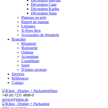
Décoration Mayfair
Décoration Cage
Décoration Kariba
Décoration Salsa
Plateaux en poly
Rappel de marque
Lettrages
X-Press Box
Accessoires de bijouterie
Branches
Bijouterie
Horlogerie
Optique
Acoustique
Cosmétique
Sport
D'autres secteurs
Services
Références
Contact
Shop
+49 (0) 7231 4888-0
service@kling.de