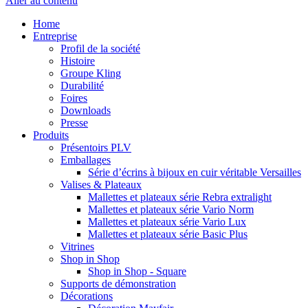
Aller au contenu
Home
Entreprise
Profil de la société
Histoire
Groupe Kling
Durabilité
Foires
Downloads
Presse
Produits
Présentoirs PLV
Emballages
Série d’écrins à bijoux en cuir véritable Versailles
Valises & Plateaux
Mallettes et plateaux série Rebra extralight
Mallettes et plateaux série Vario Norm
Mallettes et plateaux série Vario Lux
Mallettes et plateaux série Basic Plus
Vitrines
Shop in Shop
Shop in Shop - Square
Supports de démonstration
Décorations