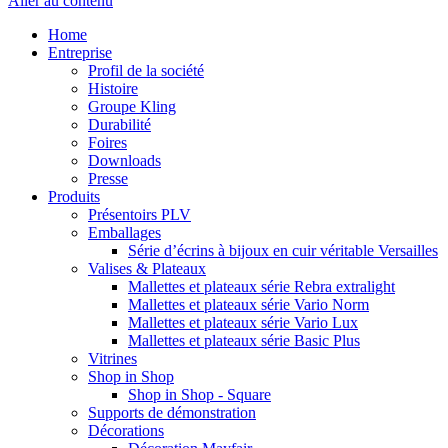
Aller au contenu
Home
Entreprise
Profil de la société
Histoire
Groupe Kling
Durabilité
Foires
Downloads
Presse
Produits
Présentoirs PLV
Emballages
Série d’écrins à bijoux en cuir véritable Versailles
Valises & Plateaux
Mallettes et plateaux série Rebra extralight
Mallettes et plateaux série Vario Norm
Mallettes et plateaux série Vario Lux
Mallettes et plateaux série Basic Plus
Vitrines
Shop in Shop
Shop in Shop - Square
Supports de démonstration
Décorations