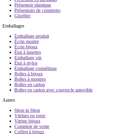
Présentoir plastique
Présentoirs de comptoirs
Glorifier
Emballages
Emballage produit
Écrin montre
Écrin bijoux
Étui à lunettes
Emballage vin
Étui à stylos
Emballage cosmétique
Boîtes à bijoux
Boîtes à montres
Boîtes en carton
Boîtes en carton avec couvercle amovible
Autres
Shop in Shop
Vitrines en verre
Vitrine bijoux
Comptoir de vente
Coffret à bijoux