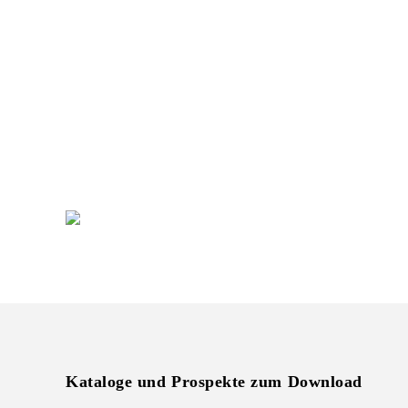
Sie planen eine neuen
Markenauftritt am POS?
Gerne unterstützen wir Sie bei der Umsetzung
Ihrer individuellen Warenpräsentation
+49 (0) 7231 4888-0
Kataloge und Prospekte zum Download