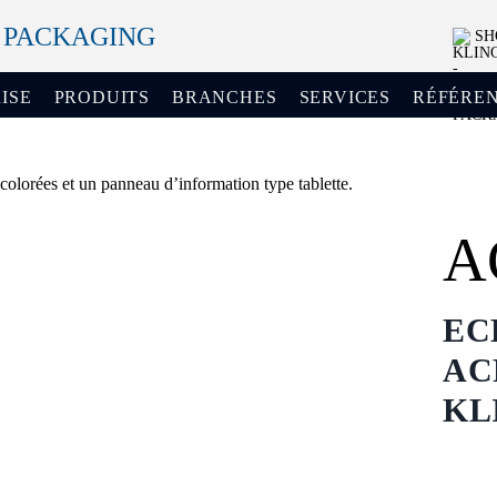
+ PACKAGING
SH
ISE
PRODUITS
BRANCHES
SERVICES
RÉFÉRE
A
EC
AC
KL