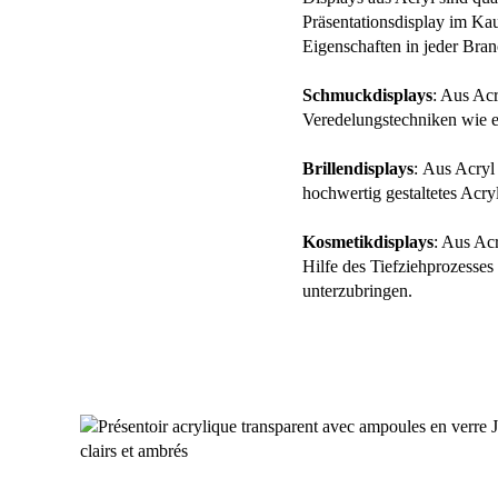
Präsentationsdisplay
im Kau
Eigenschaften in jeder Bran
Schmuckdisplays
:
Aus Acry
Veredelungstechniken wie e
Brillendisplays
:
Aus Acryl s
hochwertig gestaltetes Acryl
Kosmetikdisplays
:
Aus Acr
Hilfe des Tiefziehprozesses
unterzubringen.