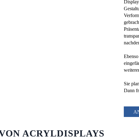
Display
Gestalt
Verform
gebrach
Präsent
transpar
nachdem
Ebenso 
eingefä
weitere
Sie pla
Dann fr
A
 VON ACRYLDISPLAYS