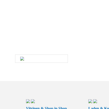
Sie haben Fragen zu unseren
Produkten und Leistungen?
Dann rufen Sie uns an oder kontaktieren uns per E-
Mail. Ein Mitarbeiter unseres Service-Teams wird
sich schnellstmöglich mit Ihnen in Verbindung
setzen.
SCHREIBEN SIE UNS
Vitrinen & Shop in Shop
Laden & Kof