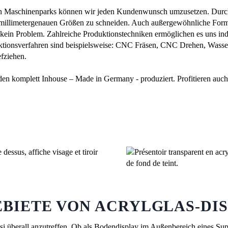
 Maschinenparks können wir jeden Kundenwunsch umzusetzen. Durch
n millimetergenauen Größen zu schneiden. Auch außergewöhnliche Form
kein Problem. Zahlreiche Produktionstechniken ermöglichen es uns ind
uktionsverfahren sind beispielsweise: CNC Fräsen, CNC Drehen, Wasse
fziehen.
en komplett Inhouse – Made in Germany - produziert. Profitieren auch
EBIETE VON ACRYLGLAS-DI
si überall anzutreffen. Ob als
Bodendisplay
im Außenbereich eines Supe