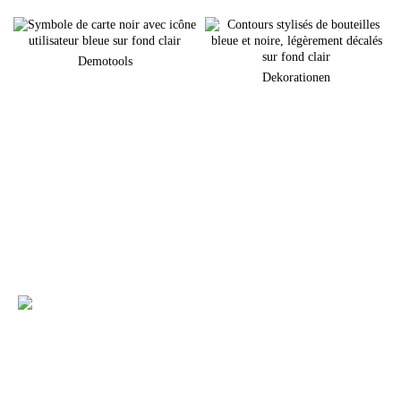
Demotools
Dekorationen
Sie planen eine neuen Markenauftritt am POS?
Gerne unterstützen wir Sie bei der Umsetzung Ihrer individuellen
Warenpräsentation
+49 (0) 7231 4888-0
Sie haben Fragen zu unseren Produkten und
Leistungen?
Dann rufen Sie uns an oder kontaktieren uns per E-Mail. Ein