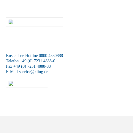
Mitarbeiter unseres Service-Teams wird sich schnellstmöglich mit Ihnen
in Verbindung setzen.
SCHREIBEN SIE UNS
Wir sind für Sie da
Kostenlose Hotline 0800 4880888
Telefon +49 (0) 7231 4888-0
Fax +49 (0) 7231 4888-88
E-Mail
service@kling.de
KLING-SHOP