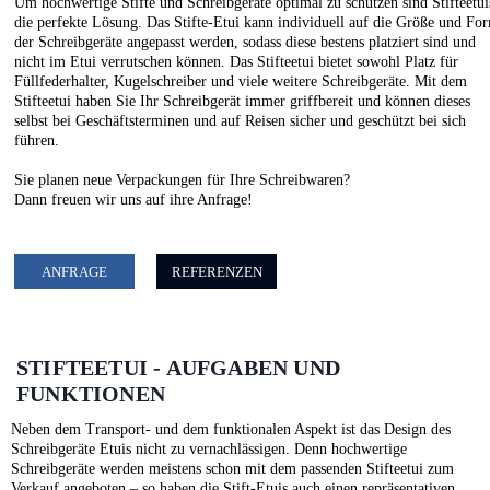
Um hochwertige Stifte und Schreibgeräte optimal zu schützen sind Stifteetui
die perfekte Lösung. Das Stifte-Etui kann individuell auf die Größe und Fo
der Schreibgeräte angepasst werden, sodass diese bestens platziert sind und
nicht im Etui verrutschen können. Das Stifteetui bietet sowohl Platz für
Füllfederhalter, Kugelschreiber und viele weitere Schreibgeräte. Mit dem
Stifteetui haben Sie Ihr Schreibgerät immer griffbereit und können dieses
selbst bei Geschäftsterminen und auf Reisen sicher und geschützt bei sich
führen.
Sie planen neue Verpackungen für Ihre Schreibwaren?
Dann freuen wir uns auf ihre Anfrage!
ANFRAGE
REFERENZEN
STIFTEETUI - AUFGABEN UND
FUNKTIONEN
Neben dem Transport- und dem funktionalen Aspekt ist das Design des
Schreibgeräte Etuis nicht zu vernachlässigen. Denn hochwertige
Schreibgeräte werden meistens schon mit dem passenden Stifteetui zum
Verkauf angeboten – so haben die Stift-Etuis auch einen repräsentativen