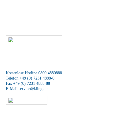
Leistungen?
Dann rufen Sie uns an oder kontaktieren uns per E-Mail. Ein
Mitarbeiter unseres Service-Teams wird sich schnellstmöglich mit Ihnen
in Verbindung setzen.
SCHREIBEN SIE UNS
Wir sind für Sie da
Kostenlose Hotline 0800 4880888
Telefon +49 (0) 7231 4888-0
Fax +49 (0) 7231 4888-88
E-Mail
service@kling.de
KLING-SHOP