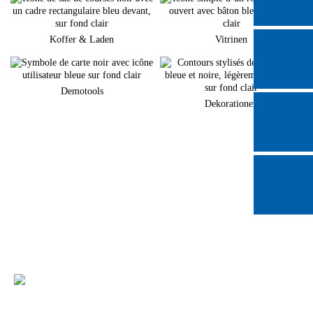
Koffer & Laden
Vitrinen
Demotools
Dekorationen
Sie planen eine neuen Markenauftritt am POS?
Gerne unterstützen wir Sie bei der Umsetzung Ihrer individuellen
Warenpräsentation
+49 (0) 7231 4888-0
Sie haben Fragen zu unseren Produkten und