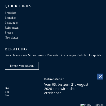
QUICK LINKS
Produkte
Branchen
Leistungen
Referenzen
Presse
Newsletter
BERATUNG
Gerne beraten wir Sie zu unseren Produkten in einem persönlichen Gespräch
Termin vereinbaren
Betriebsferien
Vom 03. bis zum 21. August
2026 sind wir nicht
Datenschutz / Recht / AGB
Code of Conduct
EN
Einkaufsbedingungen
Impressum
Kontakt
FR
erreichbar.
Barrierefreiheit