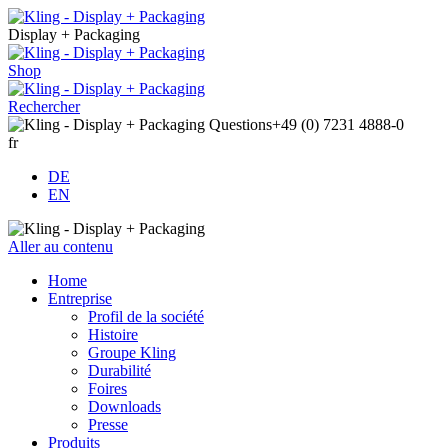
Display + Packaging
Shop
Rechercher
Questions
+49 (0) 7231 4888-0
fr
DE
EN
Aller au contenu
Home
Entreprise
Profil de la société
Histoire
Groupe Kling
Durabilité
Foires
Downloads
Presse
Produits