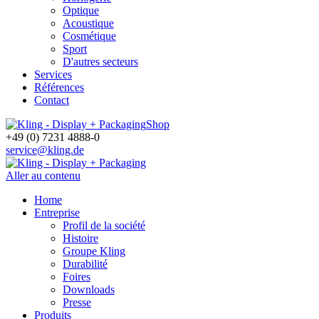
Optique
Acoustique
Cosmétique
Sport
D'autres secteurs
Services
Références
Contact
Shop
+49 (0) 7231 4888-0
service@kling.de
Aller au contenu
Home
Entreprise
Profil de la société
Histoire
Groupe Kling
Durabilité
Foires
Downloads
Presse
Produits