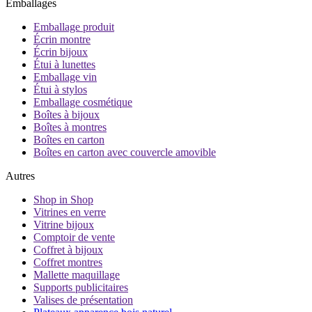
Emballages
Emballage produit
Écrin montre
Écrin bijoux
Étui à lunettes
Emballage vin
Étui à stylos
Emballage cosmétique
Boîtes à bijoux
Boîtes à montres
Boîtes en carton
Boîtes en carton avec couvercle amovible
Autres
Shop in Shop
Vitrines en verre
Vitrine bijoux
Comptoir de vente
Coffret à bijoux
Coffret montres
Mallette maquillage
Supports publicitaires
Valises de présentation