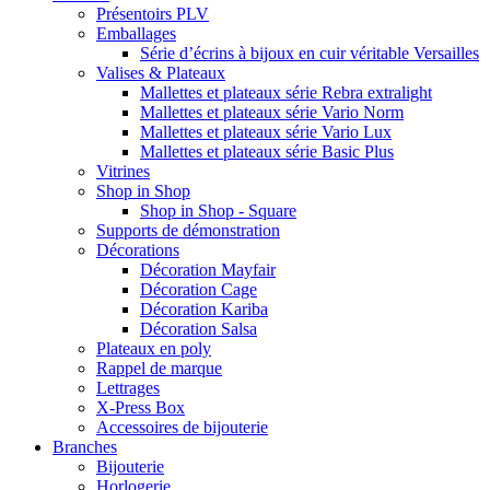
Présentoirs PLV
Emballages
Série d’écrins à bijoux en cuir véritable Versailles
Valises & Plateaux
Mallettes et plateaux série Rebra extralight
Mallettes et plateaux série Vario Norm
Mallettes et plateaux série Vario Lux
Mallettes et plateaux série Basic Plus
Vitrines
Shop in Shop
Shop in Shop - Square
Supports de démonstration
Décorations
Décoration Mayfair
Décoration Cage
Décoration Kariba
Décoration Salsa
Plateaux en poly
Rappel de marque
Lettrages
X-Press Box
Accessoires de bijouterie
Branches
Bijouterie
Horlogerie