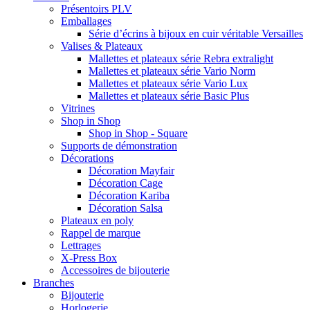
Présentoirs PLV
Emballages
Série d’écrins à bijoux en cuir véritable Versailles
Valises & Plateaux
Mallettes et plateaux série Rebra extralight
Mallettes et plateaux série Vario Norm
Mallettes et plateaux série Vario Lux
Mallettes et plateaux série Basic Plus
Vitrines
Shop in Shop
Shop in Shop - Square
Supports de démonstration
Décorations
Décoration Mayfair
Décoration Cage
Décoration Kariba
Décoration Salsa
Plateaux en poly
Rappel de marque
Lettrages
X-Press Box
Accessoires de bijouterie
Branches
Bijouterie
Horlogerie