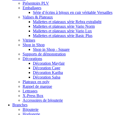
Présentoirs PLV
Emballages
Série d’écrins à bijoux en cuir véritable Versailles
Valises & Plateaux
Mallettes et plateaux série Rebra extralight
Mallettes et plateaux série Vario Norm
Mallettes et plateaux série Vario Lux
Mallettes et plateaux série Basic Plus
Vitrines
Shop in Shop
Shop in Shop - Square
Supports de démonstration
Décorations
Décoration Mayfair
Décoration Cage
Décoration Kariba
Décoration Salsa
Plateaux en poly
Rappel de marque
Lettrages
X-Press Box
Accessoires de bijouterie
Branches
Bijouterie
Horlogerie