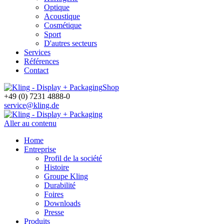
Optique
Acoustique
Cosmétique
Sport
D'autres secteurs
Services
Références
Contact
Shop
+49 (0) 7231 4888-0
service@kling.de
Aller au contenu
Home
Entreprise
Profil de la société
Histoire
Groupe Kling
Durabilité
Foires
Downloads
Presse
Produits