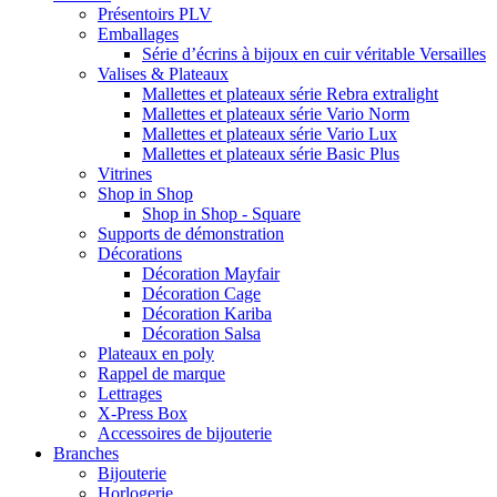
Présentoirs PLV
Emballages
Série d’écrins à bijoux en cuir véritable Versailles
Valises & Plateaux
Mallettes et plateaux série Rebra extralight
Mallettes et plateaux série Vario Norm
Mallettes et plateaux série Vario Lux
Mallettes et plateaux série Basic Plus
Vitrines
Shop in Shop
Shop in Shop - Square
Supports de démonstration
Décorations
Décoration Mayfair
Décoration Cage
Décoration Kariba
Décoration Salsa
Plateaux en poly
Rappel de marque
Lettrages
X-Press Box
Accessoires de bijouterie
Branches
Bijouterie
Horlogerie