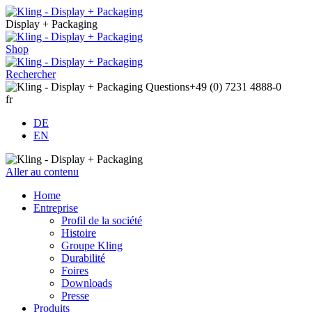
Display + Packaging
Shop
Rechercher
Questions
+49 (0) 7231 4888-0
fr
DE
EN
Aller au contenu
Home
Entreprise
Profil de la société
Histoire
Groupe Kling
Durabilité
Foires
Downloads
Presse
Produits