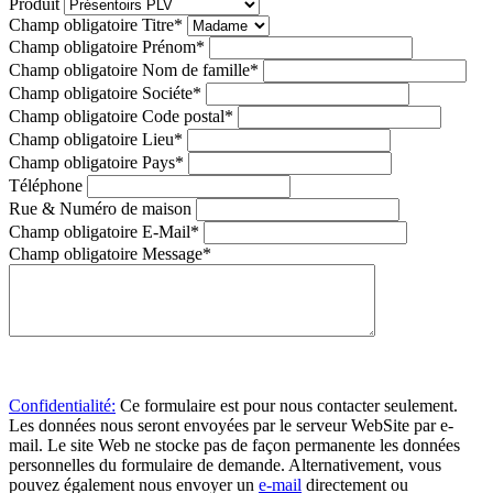
Produit
Champ obligatoire
Titre
*
Champ obligatoire
Prénom
*
Champ obligatoire
Nom de famille
*
Champ obligatoire
Sociéte
*
Champ obligatoire
Code postal
*
Champ obligatoire
Lieu
*
Champ obligatoire
Pays
*
Téléphone
Rue & Numéro de maison
Champ obligatoire
E-Mail
*
Champ obligatoire
Message
*
Confidentialité:
Ce formulaire est pour nous contacter seulement.
Les données nous seront envoyées par le serveur WebSite par e-
mail. Le site Web ne stocke pas de façon permanente les données
personnelles du formulaire de demande. Alternativement, vous
pouvez également nous envoyer un
e-mail
directement ou