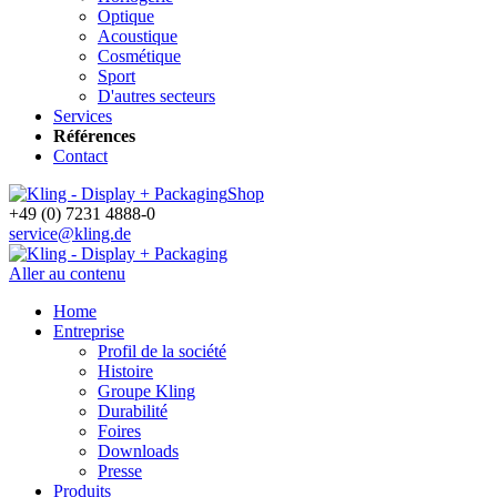
Optique
Acoustique
Cosmétique
Sport
D'autres secteurs
Services
Références
Contact
Shop
+49 (0) 7231 4888-0
service@kling.de
Aller au contenu
Home
Entreprise
Profil de la société
Histoire
Groupe Kling
Durabilité
Foires
Downloads
Presse
Produits