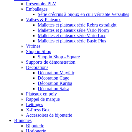
Présentoirs PLV
Emballages
Série d’écrins à bijoux en cuir véritable Versailles
Valises & Plateaux
Mallettes et plateaux série Rebra extralight
Mallettes et plateaux série Vario Norm
Mallettes et plateaux série Vario Lux
Mallettes et plateaux série Basic Plus
Vitrines
Shop in Shop
Shop in Shop - Square
Supports de démonstration
Décorations
Décoration Mayfair
Décoration Cage
Décoration Kariba
Décoration Salsa
Plateaux en poly
Rappel de marque
Lettrages
X-Press Box
Accessoires de bijouterie
Branches
Bijouterie
Horlogerie