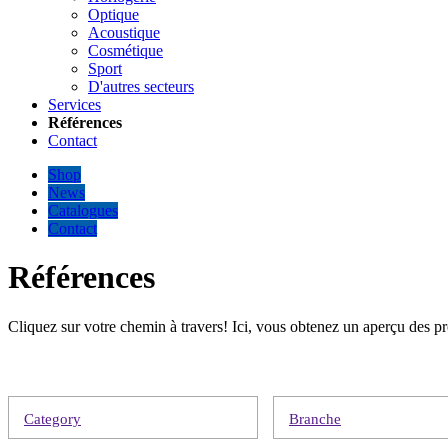
Optique
Acoustique
Cosmétique
Sport
D'autres secteurs
Services
Références
Contact
Shop
News
Catalogues
Contact
Références
Cliquez sur votre chemin à travers! Ici, vous obtenez un aperçu des p
Category
Branche