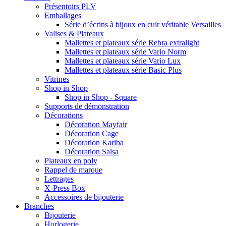
Présentoirs PLV
Emballages
Série d’écrins à bijoux en cuir véritable Versailles
Valises & Plateaux
Mallettes et plateaux série Rebra extralight
Mallettes et plateaux série Vario Norm
Mallettes et plateaux série Vario Lux
Mallettes et plateaux série Basic Plus
Vitrines
Shop in Shop
Shop in Shop - Square
Supports de démonstration
Décorations
Décoration Mayfair
Décoration Cage
Décoration Kariba
Décoration Salsa
Plateaux en poly
Rappel de marque
Lettrages
X-Press Box
Accessoires de bijouterie
Branches
Bijouterie
Horlogerie