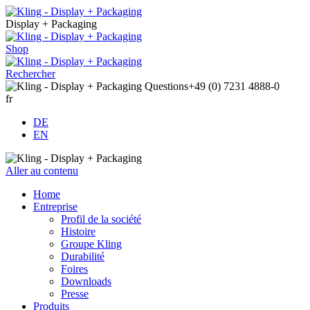
Display + Packaging
Shop
Rechercher
Questions
+49 (0) 7231 4888-0
fr
DE
EN
Aller au contenu
Home
Entreprise
Profil de la société
Histoire
Groupe Kling
Durabilité
Foires
Downloads
Presse
Produits