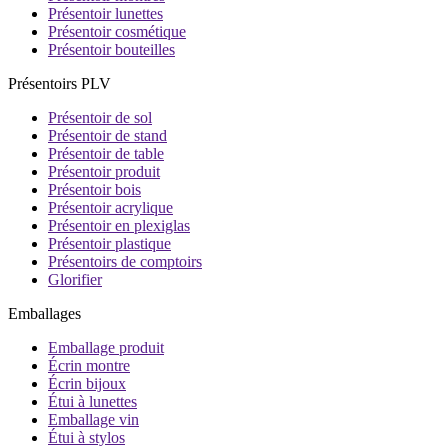
Présentoir lunettes
Présentoir cosmétique
Présentoir bouteilles
Présentoirs PLV
Présentoir de sol
Présentoir de stand
Présentoir de table
Présentoir produit
Présentoir bois
Présentoir acrylique
Présentoir en plexiglas
Présentoir plastique
Présentoirs de comptoirs
Glorifier
Emballages
Emballage produit
Écrin montre
Écrin bijoux
Étui à lunettes
Emballage vin
Étui à stylos