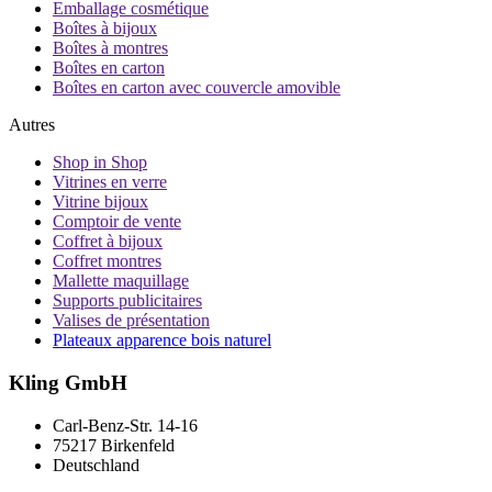
Emballage cosmétique
Boîtes à bijoux
Boîtes à montres
Boîtes en carton
Boîtes en carton avec couvercle amovible
Autres
Shop in Shop
Vitrines en verre
Vitrine bijoux
Comptoir de vente
Coffret à bijoux
Coffret montres
Mallette maquillage
Supports publicitaires
Valises de présentation
Plateaux apparence bois naturel
Kling GmbH
Carl-Benz-Str. 14-16
75217 Birkenfeld
Deutschland