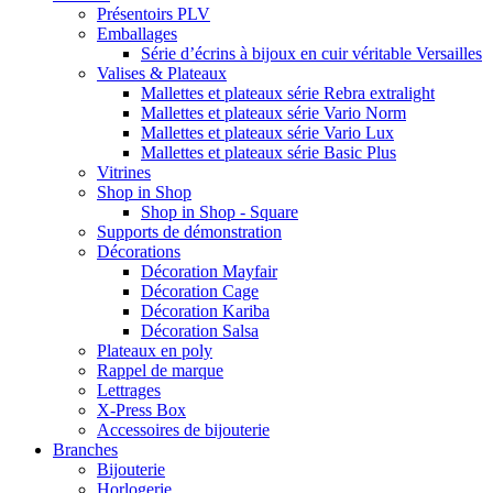
Présentoirs PLV
Emballages
Série d’écrins à bijoux en cuir véritable Versailles
Valises & Plateaux
Mallettes et plateaux série Rebra extralight
Mallettes et plateaux série Vario Norm
Mallettes et plateaux série Vario Lux
Mallettes et plateaux série Basic Plus
Vitrines
Shop in Shop
Shop in Shop - Square
Supports de démonstration
Décorations
Décoration Mayfair
Décoration Cage
Décoration Kariba
Décoration Salsa
Plateaux en poly
Rappel de marque
Lettrages
X-Press Box
Accessoires de bijouterie
Branches
Bijouterie
Horlogerie