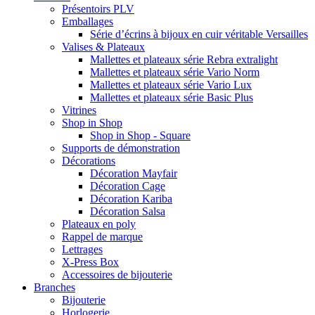
Présentoirs PLV
Emballages
Série d’écrins à bijoux en cuir véritable Versailles
Valises & Plateaux
Mallettes et plateaux série Rebra extralight
Mallettes et plateaux série Vario Norm
Mallettes et plateaux série Vario Lux
Mallettes et plateaux série Basic Plus
Vitrines
Shop in Shop
Shop in Shop - Square
Supports de démonstration
Décorations
Décoration Mayfair
Décoration Cage
Décoration Kariba
Décoration Salsa
Plateaux en poly
Rappel de marque
Lettrages
X-Press Box
Accessoires de bijouterie
Branches
Bijouterie
Horlogerie