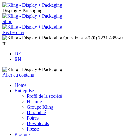
Display + Packaging
Shop
Rechercher
Questions
+49 (0) 7231 4888-0
fr
DE
EN
Aller au contenu
Home
Entreprise
Profil de la société
Histoire
Groupe Kling
Durabilité
Foires
Downloads
Presse
Produits