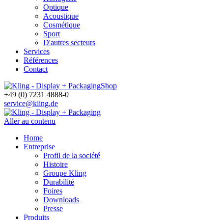
Optique
Acoustique
Cosmétique
Sport
D'autres secteurs
Services
Références
Contact
Shop
+49 (0) 7231 4888-0
service@kling.de
Aller au contenu
Home
Entreprise
Profil de la société
Histoire
Groupe Kling
Durabilité
Foires
Downloads
Presse
Produits