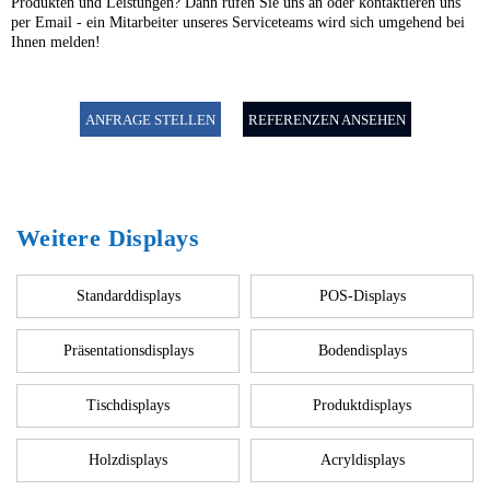
Produkten und Leistungen? Dann rufen Sie uns an oder kontaktieren uns
per Email - ein Mitarbeiter unseres Serviceteams wird sich umgehend bei
Ihnen melden!
ANFRAGE STELLEN
REFERENZEN ANSEHEN
Weitere Displays
Standarddisplays
POS-Displays
Präsentationsdisplays
Bodendisplays
Tischdisplays
Produktdisplays
Holzdisplays
Acryldisplays