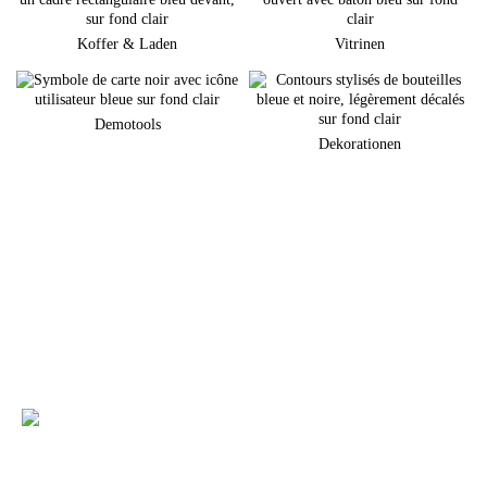
Koffer & Laden
Vitrinen
Demotools
Dekorationen
Sie planen eine neuen Markenauftritt am POS?
Gerne unterstützen wir Sie bei der Umsetzung Ihrer individuellen
Warenpräsentation
+49 (0) 7231 4888-0
Sie haben Fragen zu unseren Produkten und
Leistungen?