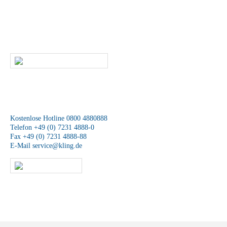
Dann rufen Sie uns an oder kontaktieren uns per E-Mail. Ein
Mitarbeiter unseres Service-Teams wird sich schnellstmöglich mit Ihnen
in Verbindung setzen.
SCHREIBEN SIE UNS
Wir sind für Sie da
Kostenlose Hotline 0800 4880888
Telefon +49 (0) 7231 4888-0
Fax +49 (0) 7231 4888-88
E-Mail
service@kling.de
KLING-SHOP