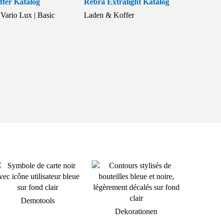
fer Katalog
Rebra Extralight Katalog
Vario Lux | Basic
Laden & Koffer
Demotools
Dekorationen