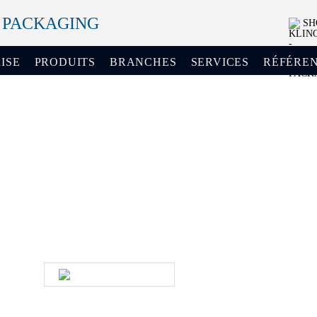
+ PACKAGING
SH
ISE
PRODUITS
BRANCHES
SERVICES
RÉFÉRE
Vous avez des questions sur nos
produits et nos services ?
Contactez-nous par téléphone ou par e-mail. Un
membre de notre équipe de service vous contactera
dans les plus brefs délais.
ÉCRIVEZ-NOUS