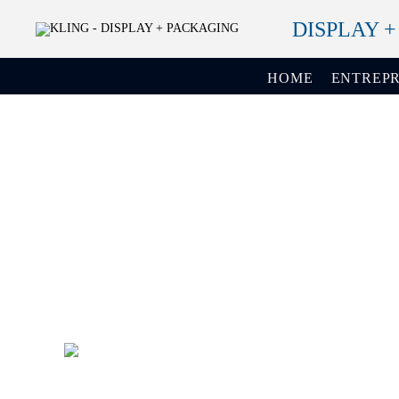
DISPLAY 
HOME
ENTREPR
Vous voulez donner une nouvelle
image à votre marque ?
Nous vous assistons dans la réalisation de vos
présentoirs individuels.
+49 (0) 7231 4888-0