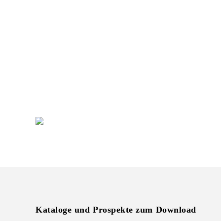
Sie planen eine neuen
Markenauftritt am POS?
Gerne unterstützen wir Sie bei der Umsetzung
Ihrer individuellen Warenpräsentation
+49 (0) 7231 4888-0
Kataloge und Prospekte zum Download